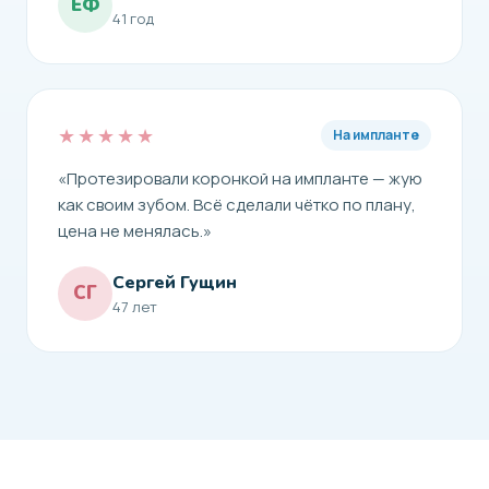
ЕФ
41 год
★★★★★
На импланте
«Протезировали коронкой на импланте — жую
как своим зубом. Всё сделали чётко по плану,
цена не менялась.»
Сергей Гущин
СГ
47 лет