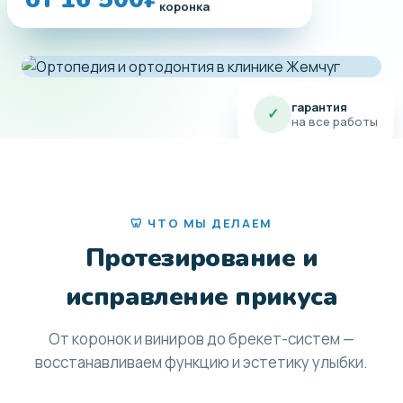
от 16 500₽
брекет-система под
коронка
ключ
гарантия
✓
на все работы
🦷 ЧТО МЫ ДЕЛАЕМ
Протезирование и
исправление прикуса
От коронок и виниров до брекет-систем —
восстанавливаем функцию и эстетику улыбки.