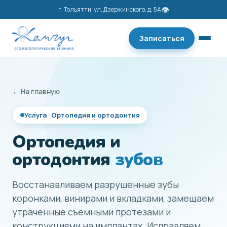
г. Тольятти, ул. Дзержинского, д. 5А
Записаться
← На главную
Услуга · Ортопедия и ортодонтия
Ортопедия и
ортодонтия
зубов
Восстанавливаем разрушенные зубы
коронками, винирами и вкладками, замещаем
утраченные съёмными протезами и
конструкциями на имплантах. Исправляем